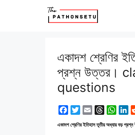
Skip
to
content
একাদশ শ্রেণির ইতিহ
প্রশ্ন উত্তর। 
questions
F
T
E
T
W
L
a
w
m
hr
h
n
একাদশ শ্রেণির ইতিহাস তৃতীয় অধ্যায় বড়
c
itt
ai
e
at
k