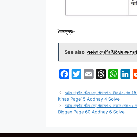
বৈসাদৃশ্যঃ-
See also
একাদশ শ্রেণির ইতিহাস বড় প্রশ
F
T
E
T
W
L
a
w
m
hr
h
n
c
itt
ai
e
at
k
অষ্টম শ্রেণীর পঠন সেতু পরিবেশ ও ইতিহাস পে
itihas Page15 Addhay 4 Solve
e
er
l
a
s
e
অষ্টম শ্রেণীর পঠন সেতু পরিবেশ ও বিজ্ঞান পেজ
b
d
A
d
Biggan Page 60 Addhay 6 Solve
o
s
p
n
o
p