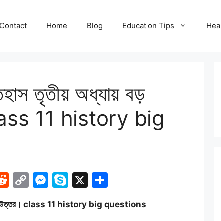
Contact
Home
Blog
Education Tips
Heal
াস তৃতীয় অধ্যায় বড়
class 11 history big
i
R
C
M
S
X
S
e
o
e
k
h
 প্রশ্ন উত্তর। class 11 history big questions
d
p
s
y
ar