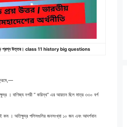
ায় বড় প্রশ্ন উত্তর। class 11 history big questions
াক্রমে,—
্ষুদ্র । বাণিজ্য নগরী ” করিন্থ” এর আয়তন ছিল মাত্র ৩৩০ বর্গ
 কম । অতিক্ষুদ্র পলিসগুলির জনসংখ্যা ১০ জন এবং আদর্শবান