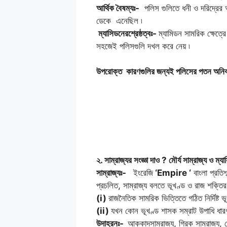
আর্থিক বৈষম্যঃ-
পলিস গুলিতে ধনী ও দরিদ্রের আ
ডেকে এনেছিল ৷
ম্যাসিডনেরশ্রেষ্ঠত্বঃ-
ম্যামিডন সামরিক ক্ষেত্র
সহজেই পলিসগুলি দখল করে নেয় ৷
উপরোক্ত কারণগুলির জন্যই পলিসের পতন অনিবার্য
২. সাম্রাজ্যর সংজ্ঞা দাও ? মৌর্য সাম্রাজ্য ও ম
সাম্রাজ্যঃ-
ইংরেজি
‘Empire ‘
বাংলা প্রতিশ
প্রচলিত, সাম্রাজ্য বলতে ভূখণ্ড ও রাজ শক্তি
(i)
রাজনৈতিক সামরিক ভিত্তিতে গঠিত নির্দিষ্ট 
(ii)
যখন কোন ভূখণ্ড শাসক সম্রাট উপাধি ধারণ 
উদাহরনঃ-
আক্কাদসাম্রাজ্য, গ্রিক সাম্রাজ্য, র