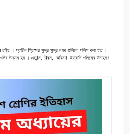
di
y
s
p
e
I
t
Li
e
e
n
n
k
g
er
ষ্ট্র । প্রাচীন গ্রিসের ক্ষুদ্র ক্ষুদ্র নগর গুলিকে পলিস বলা হত ।
স গুলির উদ্ভব হয় । এথেন্স, থিবস, করিন্থ ইত্যাদি পলিসের উদাহরণ