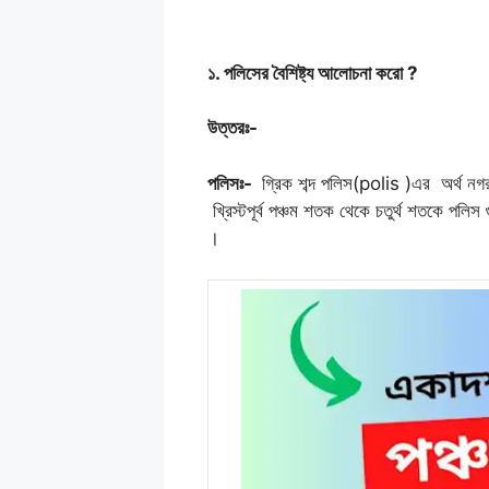
e
er
l
a
s
e
b
d
A
d
১. পলিসের বৈশিষ্ট্য আলোচনা করো ?
o
s
p
n
o
p
উত্তরঃ-
k
পলিসঃ-
গ্রিক শব্দ পলিস(polis )এর অর্থ নগর রা
খ্রিস্টপূর্ব পঞ্চম শতক থেকে চতুর্থ শতকে পলি
।