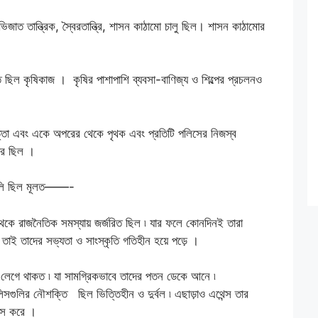
ভিজাত তান্ত্রিক, স্বৈরতান্ত্রি, শাসন কাঠামো চালু ছিল। শাসন কাঠামোর
ি ছিল কৃষিকাজ । কৃষির পাশাপাশি ব্যবসা-বাণিজ্য ও শিল্পের প্রচলনও
সত্তা এবং একে অপরের থেকে পৃথক এবং প্রতিটি পলিসের নিজস্ব
ডার ছিল ।
ুলি ছিল মূলত——-
েকে রাজনৈতিক সমস্যায় জর্জরিত ছিল ৷ যার ফলে কোনদিনই তারা
 ৷ তাই তাদের সভ্যতা ও সাংস্কৃতি গতিহীন হয়ে পড়ে ।
ধ লেগে থাকত ৷ যা সামগ্রিকভাবে তাদের পতন ডেকে আনে ৷
িসগুলির নৌশক্তি ছিল ভিত্তিহীন ও দুর্বল ৷ এছাড়াও এথেন্স তার
বংস করে ।