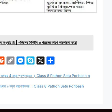
্ন অধ্যায় 5 | পলিসের বৈশিষ্ট্য ও পতনের কারণ আলোচনা করো
i
R
C
M
S
X
S
e
o
e
k
h
d
p
s
y
ar
জ 15 অধ্যায় 4 নমুনা প্রশ্নোত্তর । Class 8 Pathon Setu Poribesh o
di
y
s
p
e
 ৬০ অধ্যায় ৬ নমুনা প্রশ্নোত্তর । Class 8 Pathon Setu Poribesh
I
t
Li
e
e
n
n
k
g