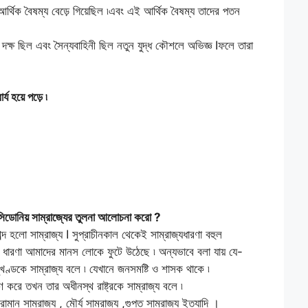
র্থিক বৈষম্য বেড়ে গিয়েছিল ৷এবং এই আর্থিক বৈষম্য তাদের পতন
ে দক্ষ ছিল এবং সৈন্যবাহিনী ছিল নতুন যুদ্ধ কৌশলে অভিজ্ঞ Iফলে তারা
 হয়ে পড়ে ৷
্যাসিডোনিয় সাম্রাজ্যের তুলনা আলোচনা করো ?
ব্দ হলো সাম্রাজ্য I সুপ্রাচীনকাল থেকেই সাম্রাজ্যধারণা বহুল
র ধারণা আমাদের মানস লোকে ফুটে উঠেছে ৷ অন্যভাবে বলা যায় যে-
ভূখণ্ডকে সাম্রাজ্য বলে ৷ যেখানে জনসমষ্টি ও শাসক থাকে ৷
করে তখন তার অধীনস্থ রাষ্ট্রকে সাম্রাজ্য বলে ৷
োমান সাম্রাজ্য , মৌর্য সাম্রাজ্য ,গুপ্ত সাম্রাজ্য ইত্যাদি ।