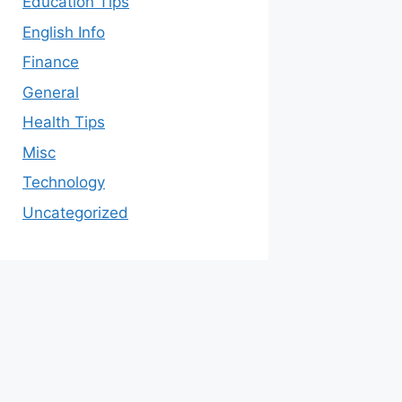
Education Tips
English Info
Finance
General
Health Tips
Misc
Technology
Uncategorized