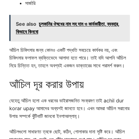
সার্জারি
See also
চুলকানির ঔষধের নাম সহ দাম ও কার্যকারীতা, ব্যবহার,
কিভাবে কিনবো
আঁচিল চিকিৎসার জন্য কোনও একটি পদ্ধতি সবচেয়ে কার্যকর নয়, এবং
চিকিৎসার ফলাফল ব্যক্তিভেদে আলাদা হতে পারে। তাই যদি আপনি আঁচিল
নিয়ে চিন্তিত হন, তাহলে অবশ্যই একজন ডাক্তারের সাথে পরামর্শ করুন।
আঁচিল দূর করার উপায়
যেহেতু আঁচিল হলো এক ধরনের ভাইরাসজনিত সংক্রমণ তাই achil dur
korar upay আমাদের অব্যশই জানতে হবে। এখন আমরা আঁচিল সরানোর
উপায় সম্পর্কে খুঁটিনাটি জানবো ইনশাআল্লাহ্।
আঁচিলগুলো সাধারণত ত্বকে ছোট, কঠিন, গোলাকার দানা সৃষ্টি করে। আঁচিল