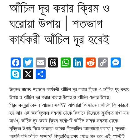
আঁচিল দূর করার ক্রিম ও
ঘরোয়া উপায় | শতভাগ
কার্যকরী আঁচিল দূর হবেই
F
T
E
T
W
Li
R
C
M
a
w
m
hr
h
n
e
o
e
S
X
S
c
itt
ai
e
at
k
d
p
s
k
h
উন্নত মানের শতভাগ কার্যকরী আঁচিল দূর করার ক্রিম ও আঁচিল দূর করার
e
er
l
a
s
e
di
y
s
y
ar
উপায় ও আঁচিল দূর করার ঘরোয়া উপায় ও আঁচিল চেনার উপায়।
b
d
A
dI
t
Li
e
p
e
প্রিয় বন্ধুরা কেমন আছেন সবাই? আপনারা কি জানেন আঁচিল কি কারণে
o
s
p
n
n
n
e
হয় আর এই অসস্তিকর সমস্যা থেকে কিভাবে নিজেকে সুরক্ষিত রাখা যায়
o
p
k
g
অর্থাৎ, আঁচিল দূর করার ক্রিম সর্বোপরি আঁচিল নামক সমস্যা থেকে
মুক্তির উপায় নিয়ে আজকে আমরা বিস্তারিত আলোচনা করবো। সুতরাং
k
er
আপনি যদি আঁচিল সম্পর্কে বিস্তারিত তথ্য পেতে চান তবে এই পোস্টটি