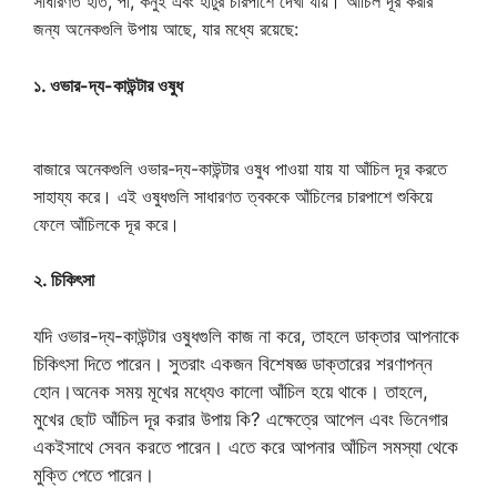
সাধারণত হাত, পা, কনুই এবং হাঁটুর চারপাশে দেখা যায়। আঁচিল দূর করার
জন্য অনেকগুলি উপায় আছে, যার মধ্যে রয়েছে:
১. ওভার-দ্য-কাউন্টার ওষুধ
বাজারে অনেকগুলি ওভার-দ্য-কাউন্টার ওষুধ পাওয়া যায় যা আঁচিল দূর করতে
সাহায্য করে। এই ওষুধগুলি সাধারণত ত্বককে আঁচিলের চারপাশে শুকিয়ে
ফেলে আঁচিলকে দূর করে।
২. চিকিৎসা
যদি ওভার-দ্য-কাউন্টার ওষুধগুলি কাজ না করে, তাহলে ডাক্তার আপনাকে
চিকিৎসা দিতে পারেন। সুতরাং একজন বিশেষজ্ঞ ডাক্তারের শরণাপন্ন
হোন।অনেক সময় মূখের মধ্যেও কালো আঁচিল হয়ে থাকে। তাহলে,
মুখের ছোট আঁচিল দূর করার উপায় কি? এক্ষেত্রে আপেল এবং ভিনেগার
একইসাথে সেবন করতে পারেন। এতে করে আপনার আঁচিল সমস্যা থেকে
মুক্তি পেতে পারেন।