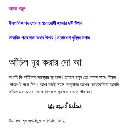
আরো পড়ুন:
ইসলামিক পড়াশোনায় মনোযোগী হওয়ার ৯টি উপায়
সারাদিন পড়াশোনা করার উপায় | মনোযোগ বৃদ্ধির উপায়
আঁচিল দূর করার দো আ
আপনি কি আঁচিলের সমস্যায় ভূগছেন? তাহলে চলুন তো আমার সাথে নিচের
দোআ-টি পড়ে নিন। আশা করছি মহান আল্লাহর অশেষ মেহেরবানিতে আপনি
আঁচিল এর সমস্যা থেকে নিজেকে সুরক্ষিত রাখতে পারবেন।
مُسَلَّمَةٌ لَّا شِيَةَ فِيْهَا
উচ্চারণঃ ‘মুসাল্লামাতুল লা শিয়াতা ফিহি’