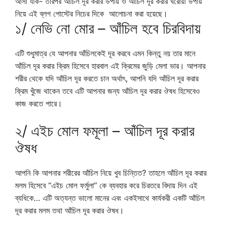
আসা যাক-
তারপর আঁচিল দূর করার উপায় ও আঁচিল দূর করার ঘরোয়া উপায়
নিয়ে এই ব্লগ পোস্টের নিচের দিকে আলোচনা করা হয়েছে।
১/ নেভি নো মোর – আঁচিল হবে চিরবিদায়
এটি শুধুমাত্র যে আপনার আঁচিলকেই দূর করবে এমন কিন্তু নয় তার মানে
আঁচিল দূর করার ক্রিম হিসেবে হারবাল এই ক্রিমের জুড়ি মেলা ভার। আপনার
শরীর থেকে যদি আঁচিল দূর করতে চান অর্থাৎ, আপনি যদি আঁচিল দূর করার
ক্রিম খুঁজে থাকেন তবে এটি আপনার জন্য আঁচিল দূর করার ঔষধ হিসেবেও
কাজ করতে পারে।
২/ এইচ মোল ফমূলা – আঁচিল দূর করার
ঔষধ
আপনি কি আপনার শরীরের আঁচিল নিয়ে খুব চিন্তিত? তাহলে আঁচিল দূর করার
মলম হিসেবে ‘‘এইচ মোল ফর্মুলা’’ কে ব্যবহার করে চিরতরে বিদায় দিন এই
ব্যধিকে… এটি অত্যন্ত ভালো মানের এবং একইসাথে কার্যকরী একটি আঁচিল
দূর করার মলম তথা আঁচিল দূর করার ঔষধ।